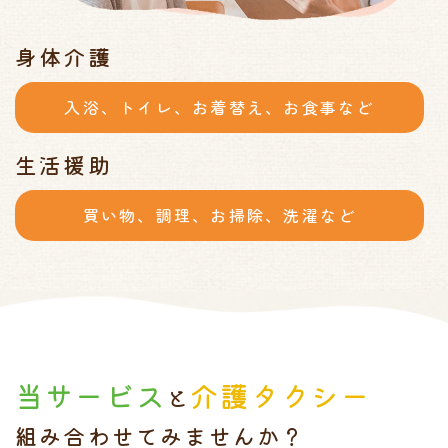
身体介護
入浴、トイレ、お着替え、
お食事など
生活援助
買い物、調理、お掃除、
洗濯など
当サービス
介護タクシー
と
組み合わせてみませんか？