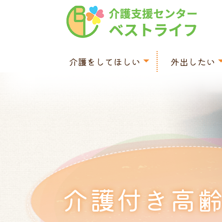
介護をしてほしい
外出したい
訪問介護
同行援護
居宅介護
移動支援
重度訪問介護
介護付き高